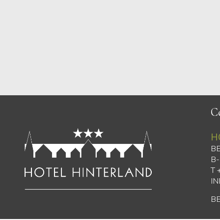
C
H
B
B
T 
I
BE