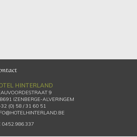
ontact
OTEL HINTERLAND
EAUVOORDESTRAAT 9
-8691 IZENBERGE-ALVERINGEM
+32 (0) 58 / 31 60 51
NFO@HOTELHINTERLAND.BE
 0452.986.337